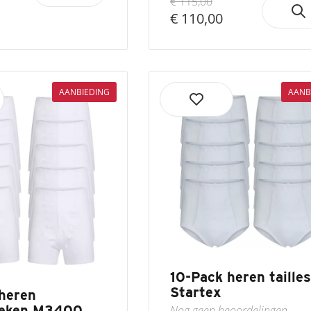
€ 115,00
€ 110,00
AANBIEDING
AANB
10-Pack heren tailles
Startex
heren
oeken M3400
Nog geen beoordelingen