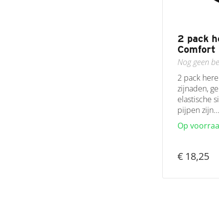
2 pack h
Comfort 
Nog geen be
2 pack here
zijnaden, g
elastische s
pijpen zijn..
Op voorra
€ 18,25