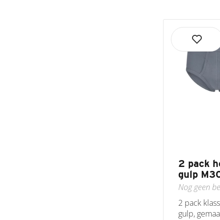
2 pack h
gulp M30
Nog geen be
2 pack klas
gulp, gemaak