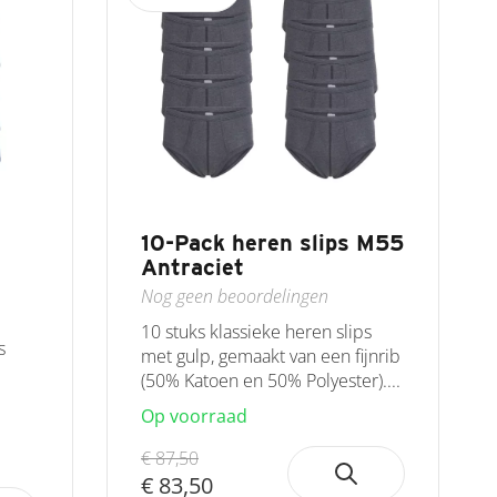
10-Pack heren slips M55
Antraciet
Nog geen beoordelingen
10 stuks klassieke heren slips
s
met gulp, gemaakt van een fijnrib
(50% Katoen en 50% Polyester)....
Op voorraad
€ 87,50
€ 83,50