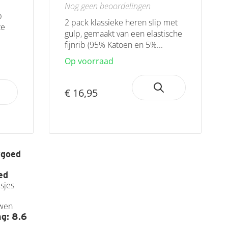
Nog geen beoordelingen
p
2 pack klassieke heren slip met
ze
gulp, gemaakt van een elastische
.
fijnrib (95% Katoen en 5%...
Op voorraad
€ 16,95
rgoed
ed
sjes
Owen
g: 8.6