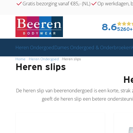
Gratis bezorging vanaf €85,- (NL)
Op werkdagen, b
8.6
5260+ 
Heren Ondergoed
Dames Ondergoed & Onderbroeken
Home
Heren Ondergoed
Heren slips
Heren slips
He
De heren slip van beerenondergoed is een korte, strak 
geeft de heren slip een betere ondersteunin