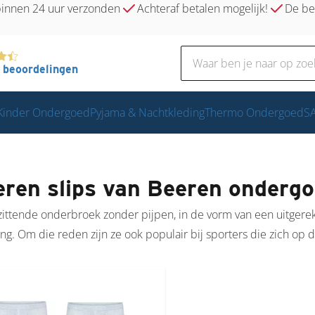
innen 24 uur verzonden
Achteraf betalen mogelijk!
De bes
beoordelingen
Kinder Ondergoed
Pyjama & Nachtkleding
Thermo Ondergoed
SA
ren slips van Beeren onderg
zittende onderbroek zonder pijpen, in de vorm van een uitgerek
g. Om die reden zijn ze ook populair bij sporters die zich op 