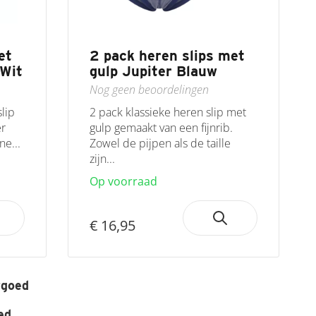
et
2 pack heren slips met
 Wit
gulp Jupiter Blauw
Nog geen beoordelingen
slip
2 pack klassieke heren slip met
er
gulp gemaakt van een fijnrib.
ne...
Zowel de pijpen als de taille
zijn...
Op voorraad
€ 16,95
rgoed
ed