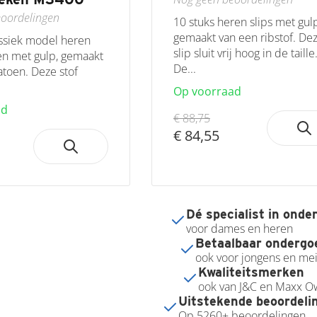
oordelingen
10 stuks heren slips met gul
gemaakt van een ribstof. De
assiek model heren
slip sluit vrij hoog in de taille
n met gulp, gemaakt
De...
toen. Deze stof
Op voorraad
ad
€ 88,75
€ 84,55
Dé specialist in onde
voor dames en heren
Betaalbaar ondergo
ook voor jongens en mei
Kwaliteitsmerken
ook van J&C en Maxx 
Uitstekende beoordelin
Op 5260+ beoordelingen