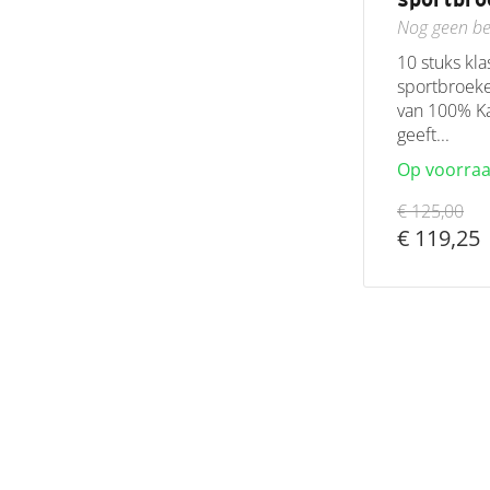
Nog geen be
10 stuks kl
sportbroeke
van 100% Ka
geeft...
Op voorra
€ 125,00
€ 119,25