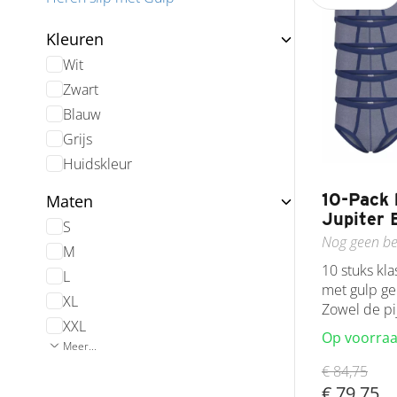
Kleuren
Wit
Zwart
Blauw
Grijs
Huidskleur
10-Pack 
Maten
Jupiter 
S
Nog geen be
M
10 stuks kla
L
met gulp ge
XL
Zowel de pij
XXL
Op voorra
Meer...
€ 84,75
€ 79,75