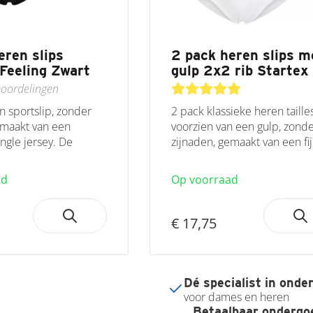
eren slips
2 pack heren slips m
Feeling Zwart
gulp 2x2 rib Startex
oordelingen
n sportslip, zonder
2 pack klassieke heren taille
emaakt van een
voorzien van een gulp, zond
ingle jersey. De
zijnaden, gemaakt van een fij
.
ad
Op voorraad
€ 17,75
Dé specialist in onde
voor dames en heren
Betaalbaar ondergo